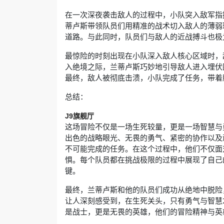
在一次深夜袭击敌人的过程中，小队突入敌军指
蒂卢斯带领队员们用精准的战术切入敌人的薄弱
道路。与此同时，队员们与敌人的近战搏斗也极
最惊险的时刻出现在小队深入敌人核心区域时，
入绝境之际，兰蒂卢斯巧妙地引导敌人进入埋伏
最终，敌人被彻底击溃，小队完成了任务，带着
总结：
J9旗舰厅
这场冒险不仅是一场生死较量，更是一场智慧与
出色的战略眼光、无畏的勇气、紧密的协作以及
不可能完成的任务。在这个过程中，他们不仅面
惧。每个队员都在挑战极限的过程中展现了自己
键。
最终，兰蒂卢斯和他的队员们成功从绝地中脱险
让人深刻感受到，在生死关头，只有勇气与智慧
是战士，更是无畏的英雄，他们的冒险精神与英