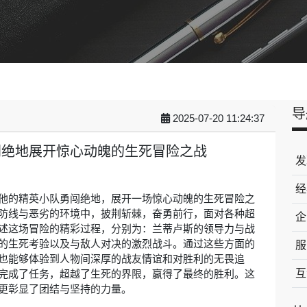
导
2025-07-20 11:24:37
闯绝地展开惊心动魄的生死冒险之战
发
经
他的精英小队勇闯绝地，展开一场惊心动魄的生死冒险之
防线与恶劣的环境中，披荆斩棘，奋勇前行，面对各种超
企
述这场冒险的精彩过程，分别为：兰蒂卢斯的领导力与战
的生死考验以及与敌人对决的激烈战斗。通过这些方面的
服
也能够体验到人物间深厚的战友情谊和对胜利的无畏追
互
完成了任务，超越了生死的界限，赢得了最终的胜利。这
更彰显了团结与坚持的力量。