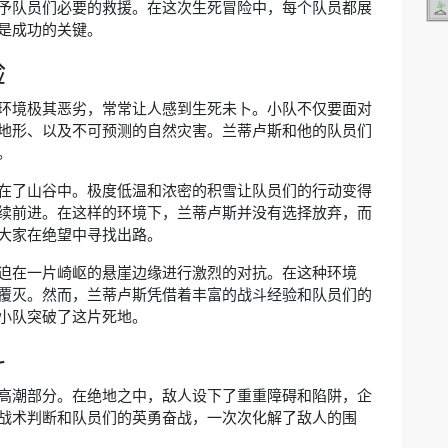
予队员们必要的救援。在这次生死冒险中，每个队员都展
是成功的关键。
验
环境极其恶劣，常常让人感到生死未卜。小队不仅要面对
地形、以及不可预测的自然灾害。兰蒂卢斯和他的队员们
。
在了山谷中。极度低温和浓密的积雪让队员们的行动变得
续前进。在这样的环境下，兰蒂卢斯并没有选择放弃，而
大家在绝望中寻找出路。
迫在一片崎岖的悬崖边缘进行激烈的对抗。在这种环境
覆灭。然而，兰蒂卢斯凭借着丰富的战斗经验和队员们的
小队突破了这片死地。
斗
高潮部分。在绝地之中，敌人设下了重重障碍和陷阱，企
战术判断和队员们的英勇奋战，一次次化解了敌人的围