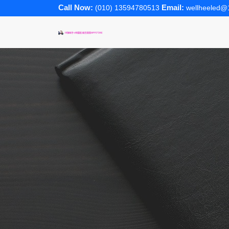
Call Now:
Email:
(010) 13594780513
wellheeled@