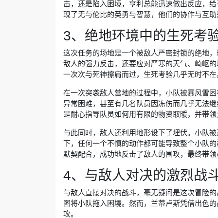
击，还是陷入困境，亨利总能迅速做出反应，给
现了无与伦比的英勇与智慧，他们的协作与互助
3、绝地环境中的生死考
这次任务的场地是一个被敌人严密封锁的绝地，
敌人的强力反击，还要应对严寒的天气、崎岖的
一次次与死神擦肩而过，生死考验几乎无时不在
在一次突袭敌人营地的过程中，小队被暴风雪困
异常困难，甚至有几名队员因冻伤而几乎无法继
是耐心指导队员如何用有限的物资取暖，并带领
与此同时，敌人还利用地形设下了埋伏。小队被
下，任何一个不慎的动作都可能导致整个小队的
默契配合，成功地反击了敌人的围攻，最终带领
4、与敌人对决的激烈战
与敌人直接对决的战斗，毫无疑问是这次冒险的
图将小队拖入困境。然而，兰蒂卢斯凭借出色的
攻。