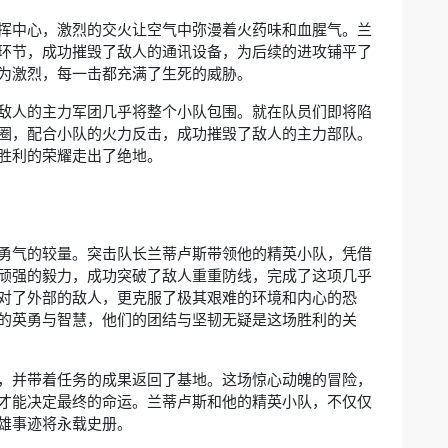
挥中心，激烈的交火让空气中弥漫着火药味和血腥气。兰
环节，成功摧毁了敌人的通讯设备，为后续的进攻铺平了
为激烈，每一击都充满了生死的威胁。
敌人的主力军团几乎将整个小队包围。就在队员们即将陷
圈，配合小队的火力反击，成功摧毁了敌人的主力部队。
胜利的荣耀走出了绝地。
勇气的较量。突击队长兰蒂卢斯带领他的精英小队，凭借
顽强的毅力，成功突破了敌人重重防线，完成了这项几乎
对了外部的敌人，更克服了极其艰难的环境和内心的恐
的英勇与智慧，他们的团结与坚韧无疑是这场胜利的关
，并带着任务的成果返回了基地。这场惊心动魄的冒险，
才能决定最终的命运。兰蒂卢斯和他的精英小队，不仅仅
雄事迹将永载史册。