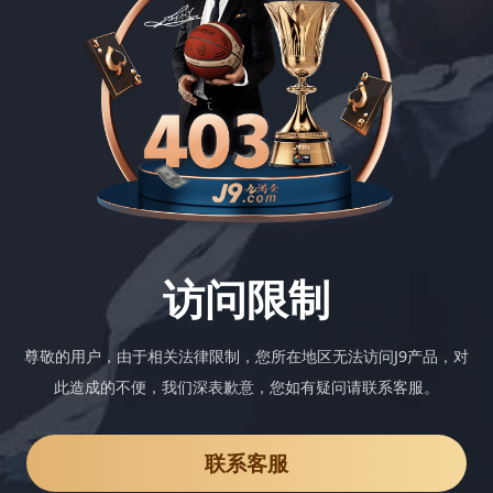
访问限制
尊敬的用户，由于相关法律限制，您所在地区无法访问J9产品，对
此造成的不便，我们深表歉意，您如有疑问请联系客服。
联系客服